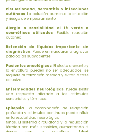
Piel lesionada, dermatitis o infecciones
cutáneas
. La oclusión aumenta la irritación
y riesgo de empeoramiento.
Alergia o sensibilidad al té verde o
cosméticos utilizados
. Posible reacción
cutánea.
Retención de líquidos importante sin
diagnóstico
. Puede enmascarar o agravar
patologías subyacentes.
Pacientes oncológicos
. El efecto drenante y
la envoltura pueden no ser adecuados; se
requiere autorización médica y evitar la fase
oclusiva.
Enfermedades neurológicas
. Puede existir
una respuesta alterada a los estímulos
sensoriales y térmicos.
Epilepsia
. La combinación de relajación
profunda y estímulos continuos puede influir
en la estabilidad neurológica.
Niños. El sistema circulatorio y la regulación
térmica son más sensibles, aumentando el
riesgo con la envoltura.
Edad