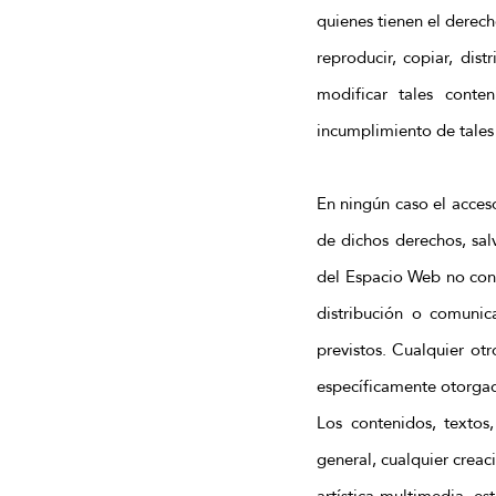
quienes tienen el derech
reproducir, copiar, dis
modificar tales cont
incumplimiento de tales
En ningún caso el acceso
de dichos derechos, sal
del Espacio Web no confi
distribución o comunic
previstos. Cualquier ot
específicamente otorgada
Los contenidos, textos
general, cualquier creac
artística multimedia, e