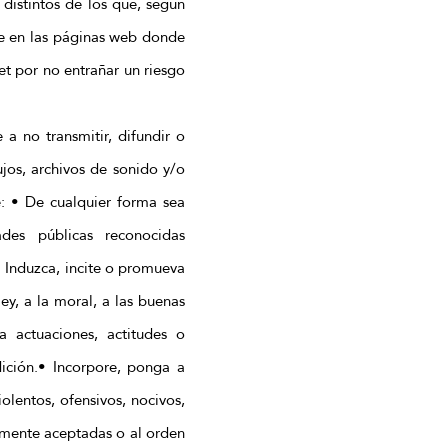
distintos de los que, según
te en las páginas web donde
et por no entrañar un riesgo
a no transmitir, difundir o
ujos, archivos de sonido y/o
e: • De cualquier forma sea
des públicas reconocidas
.• Induzca, incite o promueva
ley, a la moral, a las buenas
 actuaciones, actitudes o
dición.• Incorpore, ponga a
olentos, ofensivos, nocivos,
almente aceptadas o al orden