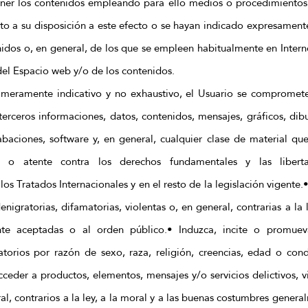
ner los contenidos empleando para ello medios o procedimientos 
sto a su disposición a este efecto o se hayan indicado expresamen
nidos o, en general, de los que se empleen habitualmente en Intern
del Espacio web y/o de los contenidos.
lo meramente indicativo y no exhaustivo, el Usuario se compromete 
terceros informaciones, datos, contenidos, mensajes, gráficos, dib
abaciones, software y, en general, cualquier clase de material qu
ie o atente contra los derechos fundamentales y las liberta
los Tratados Internacionales y en el resto de la legislación vigente
enigratorias, difamatorias, violentas o, en general, contrarias a la 
te aceptadas o al orden público.• Induzca, incite o promueva
torios por razón de sexo, raza, religión, creencias, edad o con
ceder a productos, elementos, mensajes y/o servicios delictivos, vi
l, contrarios a la ley, a la moral y a las buenas costumbres gener