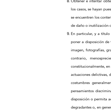
Obtener e intentar obte
los casos, se hayan pue
se encuentren los conte
de daño o inutilización 
En particular, y a títu
poner a disposición de 
imagen, fotografías, gr
contrario, menosprec
constitucionalmente, en 
actuaciones delictivas, d
costumbres generalmen
pensamientos discrimina
disposición o permita ac
degradantes o, en genera