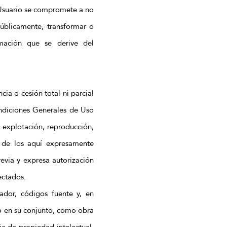
l Usuario se compromete a no
públicamente, transformar o
mación que se derive del
ia o cesión total ni parcial
ondiciones Generales de Uso
, explotación, reproducción,
s de los aquí expresamente
revia y expresa autorización
ectados.
ador, códigos fuente y, en
io en su conjunto, como obra
ia de propiedad intelectual.