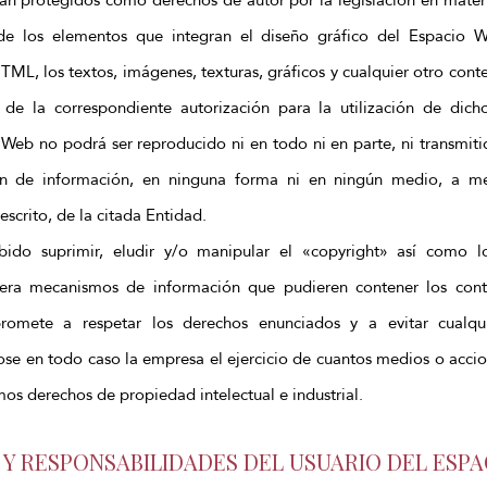
 de los elementos que integran el diseño gráfico del Espacio 
TML, los textos, imágenes, texturas, gráficos y cualquier otro con
 de la correspondiente autorización para la utilización de dich
 Web no podrá ser reproducido ni en todo ni en parte, ni transmiti
ón de información, en ninguna forma ni en ningún medio, a m
escrito, de la citada Entidad.
do suprimir, eludir y/o manipular el «copyright» así como lo
iera mecanismos de información que pudieren contener los cont
omete a respetar los derechos enunciados y a evitar cualqui
dose en todo caso la empresa el ejercicio de cuantos medios o acci
mos derechos de propiedad intelectual e industrial.
S Y RESPONSABILIDADES DEL USUARIO DEL ESP