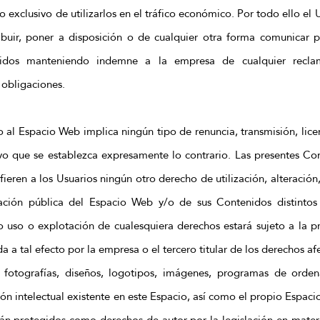
o exclusivo de utilizarlos en el tráfico económico. Por todo ello e
tribuir, poner a disposición o de cualquier otra forma comunicar 
enidos manteniendo indemne a la empresa de cualquier recla
 obligaciones.
 al Espacio Web implica ningún tipo de renuncia, transmisión, licenc
vo que se establezca expresamente lo contrario. Las presentes C
eren a los Usuarios ningún otro derecho de utilización, alteración
ación pública del Espacio Web y/o de sus Contenidos distinto
ro uso o explotación de cualesquiera derechos estará sujeto a la p
 a tal efecto por la empresa o el tercero titular de los derechos af
, fotografías, diseños, logotipos, imágenes, programas de orden
ión intelectual existente en este Espacio, así como el propio Espac
stán protegidos como derechos de autor por la legislación en mater