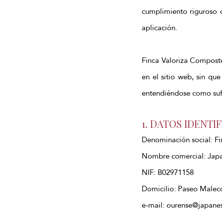
cumplimiento riguroso d
aplicación.
Finca Valoriza Composte
en el sitio web, sin qu
entendiéndose como sufic
1. DATOS IDENTI
Denominación social: Fi
Nombre comercial: Jap
NIF: B02971158
Domicilio: Paseo Malecó
e-mail: ourense@japane