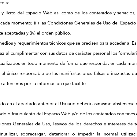
te a:
 lícito del Espacio Web así como de los contenidos y servicios,
n cada momento; (ii) las Condiciones Generales de Uso del Espacio 
 aceptadas y (iv) el orden público.
medios y requerimientos técnicos que se precisen para acceder al E
raz al cumplimentar con sus datos de carácter personal los formular
tualizados en todo momento de forma que responda, en cada momen
 el único responsable de las manifestaciones falsas o inexactas que
 a terceros por la información que facilite.
ido en el apartado anterior el Usuario deberá asimismo abstenerse 
do o fraudulento del Espacio Web y/o de los contenidos con fines o 
iones Generales de Uso, lesivos de los derechos e intereses de t
utilizar, sobrecargar, deteriorar o impedir la normal utilizac