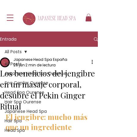
Entrada
All Posts
Japanese Head Spa España
All Posts
26 jun
2 min de lectura
Los beneficios del jengibre
Japanese Head Spa Ourense
en un masaje corporal,
Spa Capilar Ourense
Head Spa Ourense
desubre el Pekin Ginger
Hair Spa Ourense
Ritual
Japanese Head Spa
El jengibre: mucho más 
Hair Spa
que un ingrediente
Head Spa