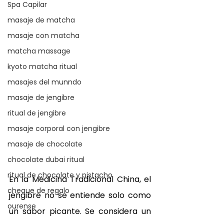
Spa Capilar
masaje de matcha
masaje con matcha
matcha massage
kyoto matcha ritual
masajes del munndo
masaje de jengibre
ritual de jengibre
masaje corporal con jengibre
masaje de chocolate
chocolate dubai ritual
ritual de chocolate y pistacho
En la Medicina Tradicional China, el 
cheque de regalo
jengibre no se entiende solo como 
ourense
un sabor picante. Se considera un 