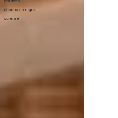
pistacho
cheque de regalo
ourense