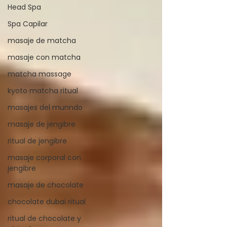
Head Spa
Spa Capilar
masaje de matcha
masaje con matcha
matcha massage
kyoto matcha ritual
masajes del munndo
masaje de jengibre
ritual de jengibre
masaje corporal con
jengibre
masaje de chocolate
chocolate dubai ritual
ritual de chocolate y