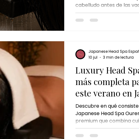
cabelludo antes de las va
ayudan a prevenir la seq
Spa es una excelente opc
cabello fuerte, hidratado y
toda la temporada.
Japanese Head Spa Espa
10 jul
3 min de lectura
Luxury Head Spa
más completa pa
este verano en 
Spa Ourense
Descubre en qué consiste
Japanese Head Spa Ouren
premium que combina cuid
masaje corporal y relajaci
qué incluye, para quién 