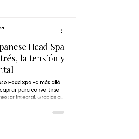
e los tratamientos de
 para desconectar del
ña
Japanese Head Spa
strés, la tensión y
ntal
se Head Spa va más allá
capilar para convertirse
estar integral. Gracias a
 craneal, técnicas de
uero cabelludo, ayuda a
a tensión, mejorar el
lud capilar. Un ritual
ado para desconectar la