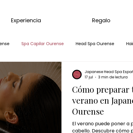
Experiencia
Regalo
ense
Spa Capilar Ourense
Head Spa Ourense
Hai
pa
Head Spa
Spa Capilar
masaje de matcha
Japanese Head Spa Espa
17 jul
3 min de lectura
Cómo preparar t
tcha ritual
masajes del munndo
masaje de jengibre
verano en Japan
Ourense
masaje de chocolate
chocolate dubai ritual
ritual
El verano puede poner a p
cabello. Descubre cómo p