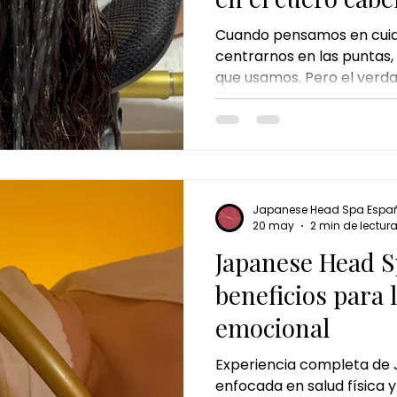
Cuando pensamos en cuida
centrarnos en las puntas, 
que usamos. Pero el verdad
empieza mucho antes: en e
ritmo del día a día, el est
productos capilares pueden
natural. Por eso, cada v
tratamientos como el spa 
experiencia pensada para 
Japanese Head Spa Espa
raíz y regalarse un mome
20 may
2 min de lectur
Japanese Head S
beneficios para l
emocional
Experiencia completa de
enfocada en salud física