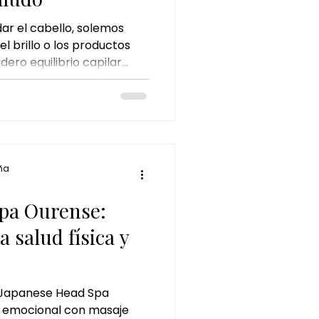
r el cabello, solemos
el brillo o los productos
ero equilibrio capilar
l cuero cabelludo. El
rés o el uso frecuente de
 alterar su equilibrio
ez más personas buscan
capilar en Ourense , una
cuidar el cabello desde la
ña
nto de calm
a
pa Ourense:
a salud física y
 Japanese Head Spa
 y emocional con masaje