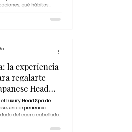
caciones, qué hábitos
uedad y por qué un Head
ión para mantener un
 lleno de brillo durante
ña
: la experiencia
ra regalarte
Japanese Head
 el Luxury Head Spa de
se, una experiencia
ado del cuero cabelludo,
ón. Conoce sus beneficios,
está recomendado y por qué