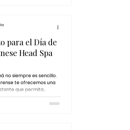
armonía natural.
ña
to para el Día de
anese Head Spa
á no siempre es sencillo.
rense te ofrecemos una
stante que permita
escuchada y valorada