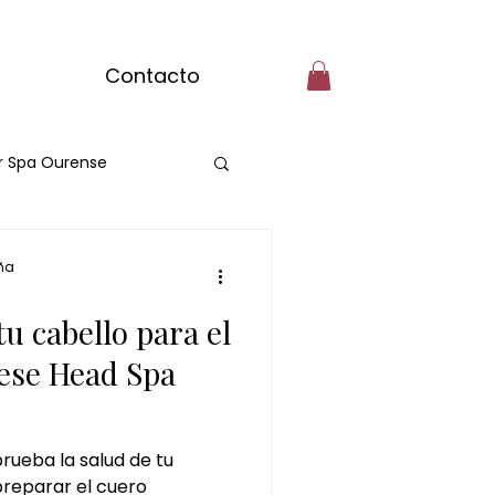
Contacto
r Spa Ourense
masaje con matcha
ña
u cabello para el
ritual de jengibre
ese Head Spa
 de chocolate y pistacho
rueba la salud de tu
reparar el cuero