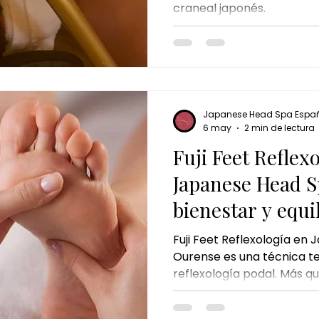
craneal japonés.
Japanese Head Spa Espa
6 may
2 min de lectura
Fuji Feet Reflex
Japanese Head S
bienestar y equil
los pies
Fuji Feet Reflexología en
Ourense es una técnica te
reflexología podal. Más q
pies, la reflexología se co
relajación y equilibrio, ay