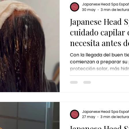
mente y revitalizar el cu
Japanese Head Spa Espa
sesión.
30 may
3 min de lectur
Japanese Head S
cuidado capilar 
necesita antes d
Con la llegada del buen 
comienzan a preparar su p
protección solar, más hi
cambios en la rutina de cu
embargo, hay algo que a
desapercibido: el cabello
prepararse para esta temp
frecuentes, el calor o el 
capilares pueden alterar el
Japanese Head Spa Espa
cuero cabelludo y del cab
27 may
3 min de lectura
persona
Japanese Head S