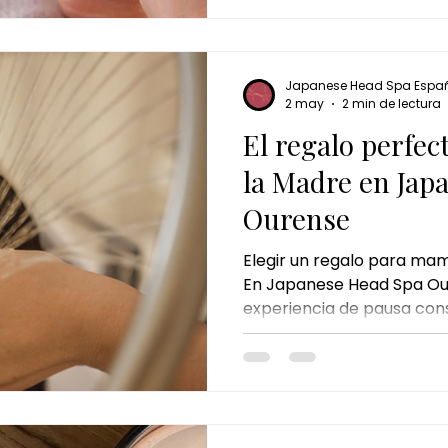
tensiones y recuperar su 
Japanese Head Spa Espa
2 may
2 min de lectura
El regalo perfec
la Madre en Jap
Ourense
Elegir un regalo para mam
En Japanese Head Spa Ou
experiencia de pausa con
mamar sentirse cuidada, 