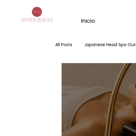
Inicio
All Posts
Japanese Head Spa Our
Japanese Head Spa
Hair S
matcha massage
kyoto ma
masaje corporal con jengibre