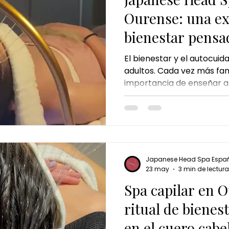
Ourense: una ex
bienestar pensa
pequeños
El bienestar y el autocuid
adultos. Cada vez más fam
importancia de enseñar a
momentos de calma y cui
edades tempranas. El tr
Spa Kids en Ourense est
para eso: ofrecer a los 
experiencia suave, relaja
necesidades. Un momento
Japanese Head Spa Espa
cuidado capilar se combi
23 may
3 min de lectura
tranquila y agradable. En
Spa capilar en 
ritual de bienes
en el cuero cabe