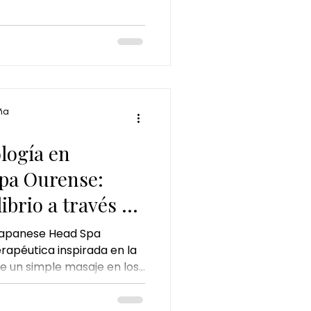
ña
ología en
pa Ourense:
ibrio a través de
 Japanese Head Spa
rapéutica inspirada en la
ue un simple masaje en los
nvierte en un ritual de
udando al cuerpo a liberar