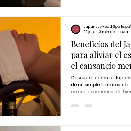
se ha convertido en uno d
bienestar más exclusivos
estrés diario.
Japanese Head Spa Espa
22 jun
3 min de lectura
Beneficios del 
para aliviar el e
el cansancio me
Descubre cómo el Japane
de un simple tratamiento 
en una experiencia de bien
la combinación de masaje
relajación y cuidado del c
aliviar el estrés, reducir l
descanso y favorecer la sa
inspirado en Japón diseñ