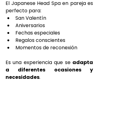
El Japanese Head Spa en pareja es 
perfecto para:
San Valentín
Aniversarios
Fechas especiales
Regalos conscientes
Momentos de reconexión
Es una experiencia que se 
adapta 
a diferentes ocasiones y 
necesidades
.
Compartir calma 
también es una 
forma de amor
Regalar o vivir un Head Spa en 
pareja es una forma de decir 
“me 