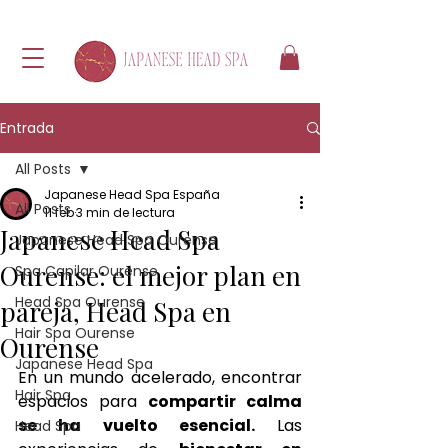
Entrada
All Posts
Japanese Head Spa España
All Posts
11 feb
3 min de lectura
Japanese Head Spa
Japanese Head Spa Ourense
Ourense: el mejor plan en
Spa Capilar Ourense
Head Spa Ourense
pareja, Head Spa en
Hair Spa Ourense
Ourense
Japanese Head Spa
En un mundo acelerado, encontrar 
Hair Spa
espacios para 
compartir calma 
se ha vuelto esencial.
 Las 
Head Spa