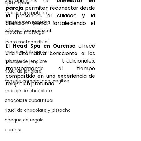
experiencias de 
bienestar en 
Spa Capilar
pareja
 permiten reconectar desde 
masaje de matcha
la presencia, el cuidado y la 
masaje con matcha
atención plena, fortaleciendo el 
vínculo emocional.
matcha massage
kyoto matcha ritual
El 
Head Spa en Ourense
 ofrece 
masajes del munndo
una alternativa consciente a los 
planes tradicionales, 
masaje de jengibre
transformando el tiempo 
ritual de jengibre
compartido en una experiencia de 
masaje corporal con jengibre
relajación profunda.
masaje de chocolate
chocolate dubai ritual
ritual de chocolate y pistacho
cheque de regalo
ourense