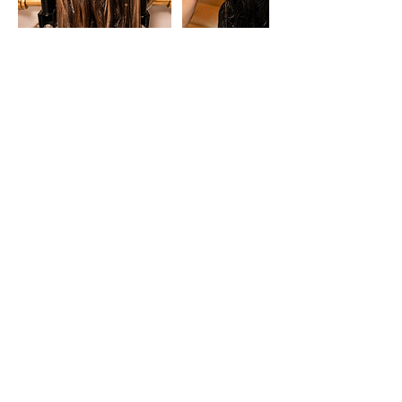
HORARIO
Lunes a Viernes: 11:00 - 15:00 y de 16:00 - 19:00
Sábados: De 11:00 - 15:00
Experiencias
Regalos
CONTACTO
WhatsApp: +34 694 30 71 44
ourense@japaneseheadspa.es
Calle Cardenal Quiroga
22 (32003)
Ourense