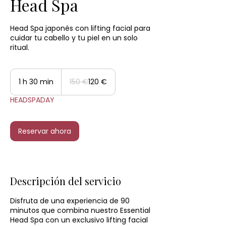
Head Spa
Head Spa japonés con lifting facial para
cuidar tu cabello y tu piel en un solo
ritual.
150
euros
1 h 30 min
1
150 €
120 €
HEADSPADAY
3
0
m
Reservar ahora
i
n
Descripción del servicio
Disfruta de una experiencia de 90
minutos que combina nuestro Essential
Head Spa con un exclusivo lifting facial