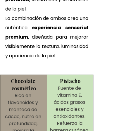
de la piel.
La combinación de ambos crea una 
auténtica 
experiencia sensorial 
premium
, diseñada para mejorar 
visiblemente la textura, luminosidad 
y apariencia de la piel.
Chocolate 
Pistacho
cosmético
Fuente de 
vitamina E, 
Rico en 
ácidos grasos 
flavonoides y 
esenciales y 
manteca de 
antioxidantes. 
cacao, nutre en 
Refuerza la 
profundidad, 
barrera cutánea, 
mejora la 