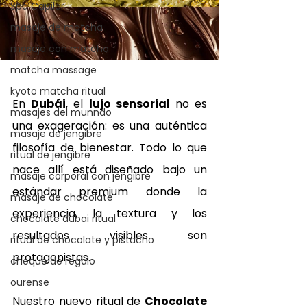
Spa Capilar
masaje de matcha
masaje con matcha
matcha massage
kyoto matcha ritual
En 
Dubái
, el 
lujo sensorial
 no es 
masajes del munndo
una exageración: es una auténtica 
masaje de jengibre
filosofía de bienestar. Todo lo que 
ritual de jengibre
nace allí está diseñado bajo un 
masaje corporal con jengibre
estándar premium donde la 
masaje de chocolate
experiencia, la textura y los 
chocolate dubai ritual
resultados visibles son 
ritual de chocolate y pistacho
protagonistas. 
cheque de regalo
ourense
Nuestro nuevo ritual de 
Chocolate 