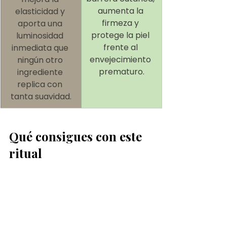
aumenta la 
elasticidad y 
firmeza y 
aporta una 
protege la piel 
luminosidad 
frente al 
inmediata que 
envejecimiento 
ningún otro 
prematuro.
ingrediente 
replica con 
tanta suavidad.
Qué consigues con este 
ritual