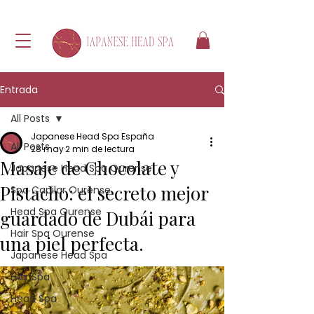
Entrada
All Posts
Japanese Head Spa España
All Posts
28 may
2 min de lectura
Masaje de Chocolate y
Japanese Head Spa Ourense
Pistacho: el secreto mejor
Spa Capilar Ourense
Head Spa Ourense
guardado de Dubái para
Hair Spa Ourense
una piel perfecta.
Japanese Head Spa
Hair Spa
Head Spa