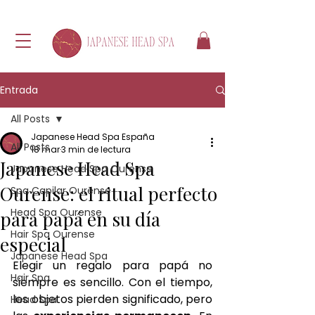
Entrada
All Posts
Japanese Head Spa España
All Posts
18 mar
3 min de lectura
Japanese Head Spa
Japanese Head Spa Ourense
Ourense: el ritual perfecto
Spa Capilar Ourense
Head Spa Ourense
para papá en su día
Hair Spa Ourense
especial
Japanese Head Spa
Elegir un regalo para papá no 
Hair Spa
siempre es sencillo. Con el tiempo, 
los objetos pierden significado, pero 
Head Spa