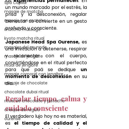
las
 experiencias permanecen
. En 
Spa Capilar
un mundo marcado por el estrés, la 
masaje de matcha
prisa y la desconexión, regalar 
masaje con matcha
bienestar se convierte en un gesto 
profundo y consciente. 
matcha massage
kyoto matcha ritual
Japanese Head Spa Ourense,
 es 
masajes del munndo
una invitación a detenerse, respirar 
y reconectar con el cuerpo, 
masaje de jengibre
convirtiéndose en el ritual perfecto 
ritual de jengibre
para que paá se dedique 
un 
masaje corporal con jengibre
momento de desconexión
 en su 
masaje de chocolate
día
.
chocolate dubai ritual
Regalar tiempo, calma y 
ritual de chocolate y pistacho
cuidado consciente
cheque de regalo
El verdadero lujo hoy no es material, 
ourense
es 
el tiempo de calidad y el 