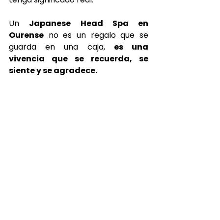
Un 
Japanese Head Spa en 
Ourense
 no es un regalo que se 
guarda en una caja, 
es una 
vivencia que se recuerda, se 
siente y se agradece.
Porque cuidar también es una 
forma de amar, y regalar bienestar 
es una manera profunda de decir 
“gracias”.
Japanese Head Spa 
Ourense: una 
experiencia que honra a 
papá