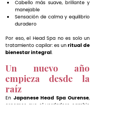
Cabello más suave, brillante y 
manejable
Sensación de calma y equilibrio 
duradero
Por eso, el Head Spa no es solo un 
tratamiento capilar: es un 
ritual de 
bienestar integral
.
Un nuevo año 
empieza desde la 
raíz
En 
Japanese Head Spa Ourense
, 
creemos que el verdadero cambio 
comienza cuando te permites 
parar, respirar y cuidarte. Iniciar el 
año con un 
Head Spa japonés
 es 