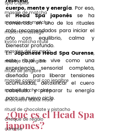
resetear 
Spa Capilar
cuerpo, mente y energía
. Por eso, 
masaje de matcha
el 
Head Spa japonés 
se ha 
masaje con matcha
convertido en uno de los rituales 
más recomendados para iniciar el 
matcha massage
año con equilibrio, calma y 
kyoto matcha ritual
bienestar profundo.
masajes del munndo
En 
Japanese Head Spa Ourense
, 
este ritual se vive como una 
masaje de jengibre
experiencia sensorial completa, 
ritual de jengibre
diseñada para liberar tensiones 
masaje corporal con jengibre
acumuladas, detoxificar el cuero 
masaje de chocolate
cabelludo y preparar tu energía 
para un nuevo ciclo.
chocolate dubai ritual
ritual de chocolate y pistacho
¿Qué es el Head Spa 
cheque de regalo
japonés?
ourense