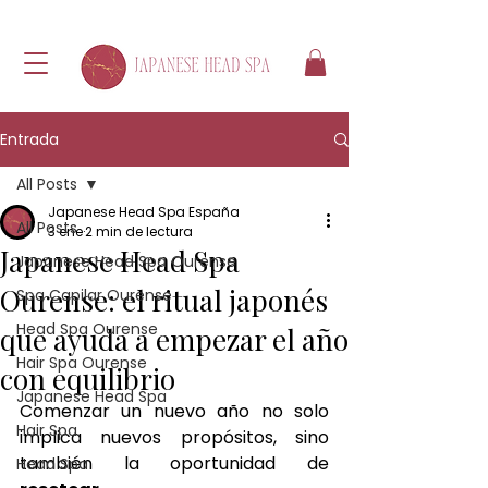
Entrada
All Posts
Japanese Head Spa España
All Posts
3 ene
2 min de lectura
Japanese Head Spa
Japanese Head Spa Ourense
Ourense: el ritual japonés
Spa Capilar Ourense
Head Spa Ourense
que ayuda a empezar el año
Hair Spa Ourense
con equilibrio
Japanese Head Spa
Comenzar un nuevo año no solo 
Hair Spa
implica nuevos propósitos, sino 
también la oportunidad de 
Head Spa